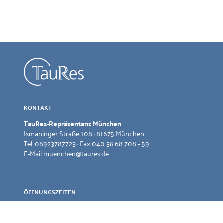
KONTAKT
TauRes-Repräsentanz München
Ismaninger Straße 108 · 81675 München
Tel. 08923787723 · Fax 040 38 68 708 - 59
E-Mail
muenchen@taures.de
ÖFFNUNGSZEITEN
Montag: 14 – 20 Uhr
Weitere Termine gerne nach Absprache.